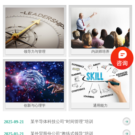
领导力与管理
内训师培养
创新与心理学
通用能力
某半导体科技公司“时间管理”培训
2025
-
09
-
21
某外贸股份公司“教练式领导”培训
2025
-
01
-
21