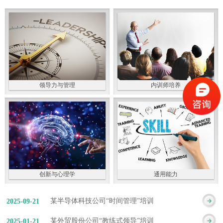
领导力与管理
内训师培养
创新与心理学
通用能力
某半导体科技公司“时间管理”培训
2025
-
09
-
21
某外贸股份公司“教练式领导”培训
2025
-
01
-
21